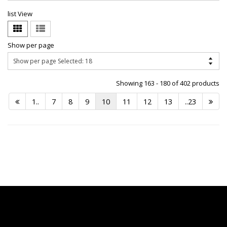
list View
Show per page
Showing 163 - 180 of 402 products
1..
7
8
9
10
11
12
13
..23