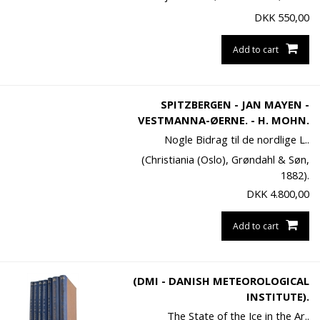
DKK
550,00
Add to cart
SPITZBERGEN - JAN MAYEN -
VESTMANNA-ØERNE. - H. MOHN.
Nogle Bidrag til de nordlige L..
(Christiania (Oslo), Grøndahl & Søn,
1882).
DKK
4.800,00
Add to cart
(DMI - DANISH METEOROLOGICAL
INSTITUTE).
The State of the Ice in the Ar..