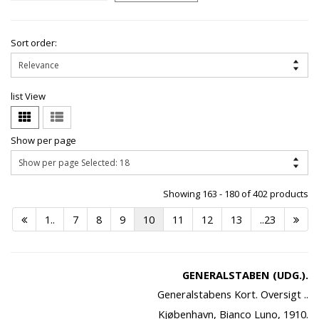
Sort order:
list View
Show per page
Showing 163 - 180 of 402 products
1..
7
8
9
10
11
12
13
..23
GENERALSTABEN (UDG.).
Generalstabens Kort. Oversigt ..
Kjøbenhavn, Bianco Luno, 1910.