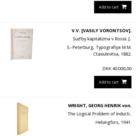
Add to cart
V.V. [VASILY VORONTSOV].
Sud'by kapitalizma v Rossii. [..
S.-Peterburg, Typografiya M.M.
Ctasiulevitsa, 1882.
DKK
40.000,00
Add to cart
WRIGHT, GEORG HENRIK von.
The Logical Problem of Inducti..
Helsingfors, 1941.