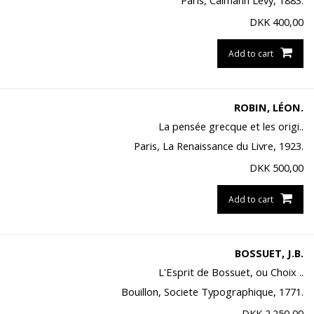
Paris, Calmann Levy, 1883.
DKK
400,00
Add to cart
ROBIN, LÉON.
La pensée grecque et les origi..
Paris, La Renaissance du Livre, 1923.
DKK
500,00
Add to cart
BOSSUET, J.B.
L'Esprit de Bossuet, ou Choix ..
Bouillon, Societe Typographique, 1771.
DKK
2.250,00