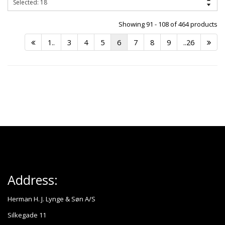
Showing 91 - 108 of 464 products
1..
3
4
5
6
7
8
9
..26
Address:
Herman H. J. Lynge & Søn A/S
Silkegade 11