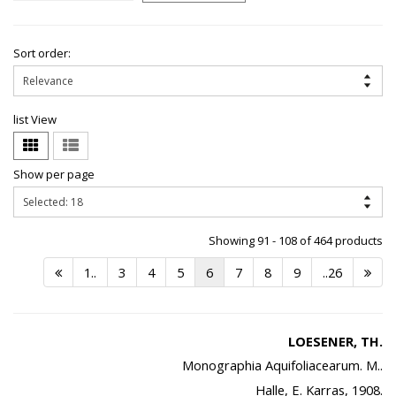
Sort order:
list View
Show per page
Showing 91 - 108 of 464 products
1..
3
4
5
6
7
8
9
..26
LOESENER, TH.
Monographia Aquifoliacearum. M..
Halle, E. Karras, 1908.