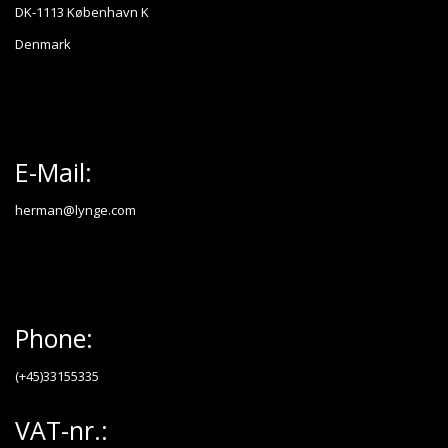
DK-1113 København K
Denmark
E-Mail:
herman@lynge.com
Phone:
(+45)33155335
VAT-nr.: