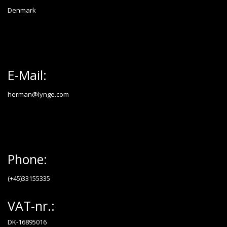
Denmark
E-Mail:
herman@lynge.com
Phone:
(+45)33155335
VAT-nr.:
DK-16895016