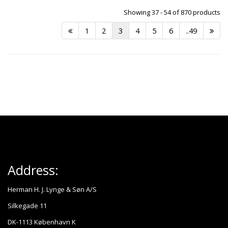
Showing 37 - 54 of 870 products
1
2
3
4
5
6
..49
Address:
Herman H. J. Lynge & Søn A/S
Silkegade 11
DK-1113 København K