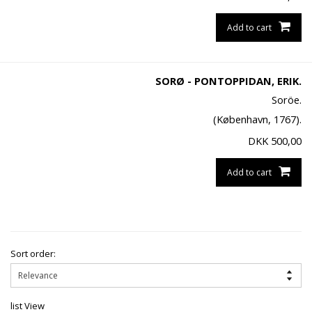
Add to cart
SORØ - PONTOPPIDAN, ERIK.
Soröe.
(København, 1767).
DKK
500,00
Add to cart
Sort order:
list View