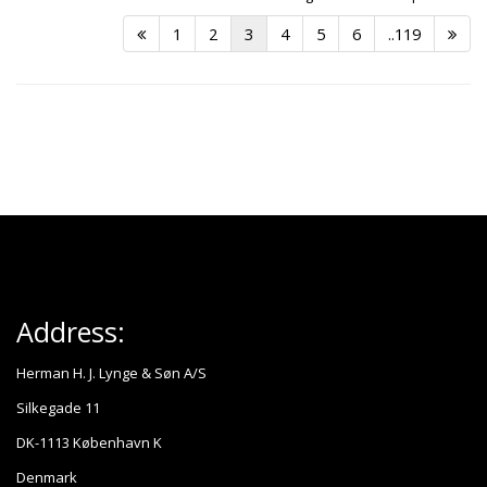
1
2
3
4
5
6
..119
Address:
Herman H. J. Lynge & Søn A/S
Silkegade 11
DK-1113 København K
Denmark