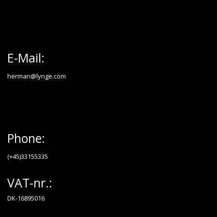
E-Mail:
herman@lynge.com
Phone:
(+45)33155335
VAT-nr.:
DK-16895016