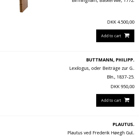
Birmingham, Baskerville, 1772.
DKK
4.500,00
Add to cart
BUTTMANN, PHILIPP.
Lexilogus, oder Beiträge zur G..
Bln., 1837-25.
DKK
950,00
Add to cart
PLAUTUS.
Plautus ved Frederik Høegh Gul..