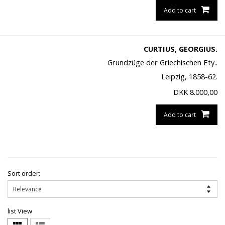
Add to cart
CURTIUS, GEORGIUS.
Grundzüge der Griechischen Ety..
Leipzig, 1858-62.
DKK
8.000,00
Add to cart
Sort order:
list View