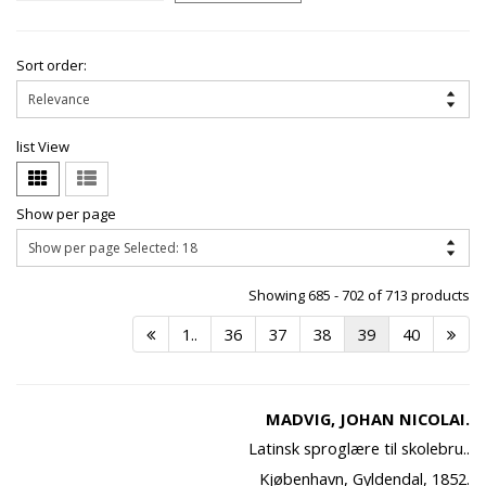
Sort order:
list View
Show per page
Showing 685 - 702 of 713 products
1..
36
37
38
39
40
MADVIG, JOHAN NICOLAI.
Latinsk sproglære til skolebru..
Kjøbenhavn, Gyldendal, 1852.