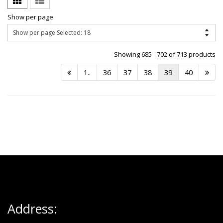
Show per page
Showing 685 - 702 of 713 products
1..
36
37
38
39
40
Address: