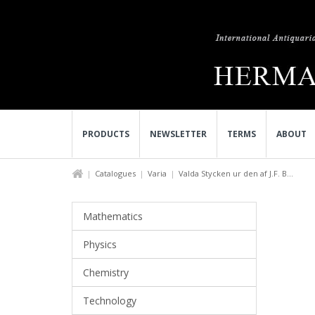
PRODUCTS
NEWSLETTER
TERMS
ABOUT
Catalogues
Varia
Valda Stycken ur den af J.F. B...
Mathematics
Physics
Chemistry
Technology