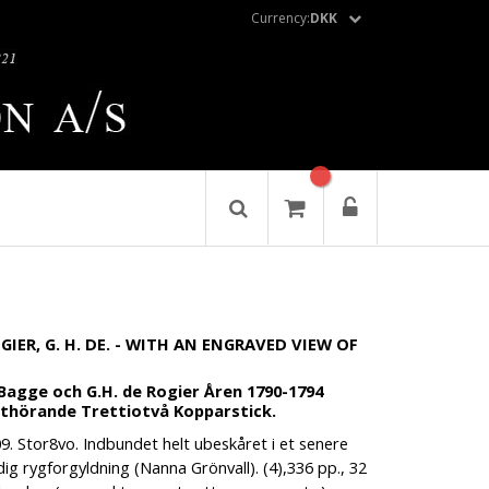
Currency:
DKK
IER, G. H. DE. - WITH AN ENGRAVED VIEW OF
 Bagge och G.H. de Rogier Åren 1790-1794
ithörande Trettiotvå Kopparstick.
9. Stor8vo. Indbundet helt ubeskåret i et senere
g rygforgyldning (Nanna Grönvall). (4),336 pp., 32