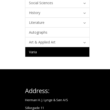
Social Sciences
History
Literature
Autographs
Art & Applied Art
Varia
Address:
Herman H. J. Lynge & Søn A/S
Silkegade 11