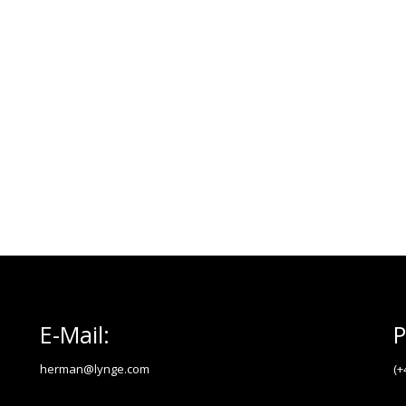
E-Mail:
P
herman@lynge.com
(+