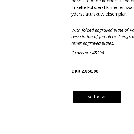
delvist foldede kobberstukne pl
Enkelte kobberstik med en svag
yderst attraktivt eksemplar.
With folded engraved plate of Po
description of Jamaica), 2 engr
other engraved plates.
Order-nr.: 45298
DKK
2.850,00
Add to cart