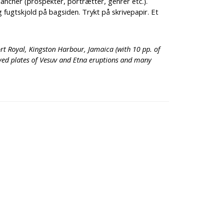
ancher (prospekter, portrætter, genrer etc.).
 fugtskjold på bagsiden. Trykt på skrivepapir. Et
rt Royal, Kingston Harbour, Jamaica (with 10 pp. of
aved plates of Vesuv and Etna eruptions and many