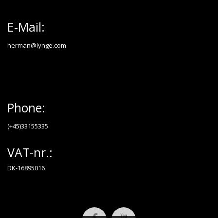
E-Mail:
herman@lynge.com
Phone:
(+45)33155335
VAT-nr.:
DK-16895016