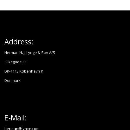
Address:
Herman H. J. Lynge & Søn A/S
Silkegade 11
DK-1113 København K
Denmark
E-Mail:
herman@lynge.com