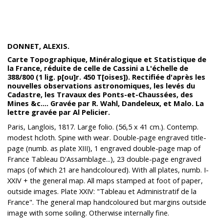
DONNET, ALEXIS.
Carte Topographique, Minéralogique et Statistique de
la France, réduite de celle de Cassini a L'échelle de
388/800 (1 lig. p[ou]r. 450 T[oises]). Rectifiée d'après les
nouvelles observations astronomiques, les levés du
Cadastre, les Travaux des Ponts-et-Chaussées, des
Mines &c.... Gravée par R. Wahl, Dandeleux, et Malo. La
lettre gravée par Al Pelicier.
Paris, Langlois, 1817. Large folio. (56,5 x 41 cm.). Contemp.
modest hcloth. Spine with wear. Double-page engraved title-
page (numb. as plate XIII), 1 engraved double-page map of
France Tableau D'Assamblage...), 23 double-page engraved
maps (of which 21 are handcoloured). With all plates, numb. I-
XXIV + the general map. All maps stamped at foot of paper,
outside images. Plate XXIV: "Tableau et Administratif de la
France". The general map handcoloured but margins outside
image with some soiling. Otherwise internally fine.