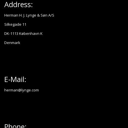
Address:
Herman H. J. Lynge & Søn A/S
Silkegade 11
DK-1113 København K
Denmark
E-Mail:
herman@lynge.com
Phone: