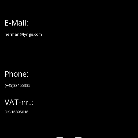
E-Mail:
herman@lynge.com
Phone:
(+45)33155335
VAT-nr.:
DK-16895016