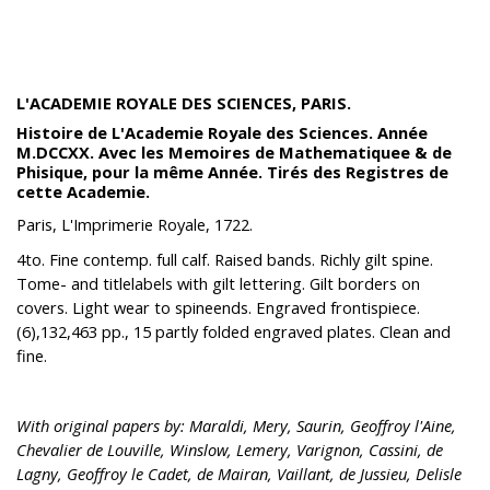
L'ACADEMIE ROYALE DES SCIENCES, PARIS.
Histoire de L'Academie Royale des Sciences. Année
M.DCCXX. Avec les Memoires de Mathematiquee & de
Phisique, pour la même Année. Tirés des Registres de
cette Academie.
Paris, L'Imprimerie Royale, 1722.
4to. Fine contemp. full calf. Raised bands. Richly gilt spine.
Tome- and titlelabels with gilt lettering. Gilt borders on
covers. Light wear to spineends. Engraved frontispiece.
(6),132,463 pp., 15 partly folded engraved plates. Clean and
fine.
With original papers by: Maraldi, Mery, Saurin, Geoffroy l'Aine,
Chevalier de Louville, Winslow, Lemery, Varignon, Cassini, de
Lagny, Geoffroy le Cadet, de Mairan, Vaillant, de Jussieu, Delisle