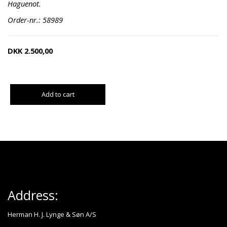
Haguenot.
Order-nr.: 58989
DKK
2.500,00
Add to cart
Address:
Herman H. J. Lynge & Søn A/S