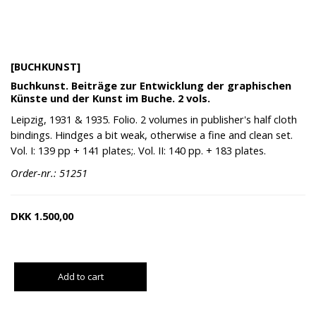
[BUCHKUNST]
Buchkunst. Beiträge zur Entwicklung der graphischen
Künste und der Kunst im Buche. 2 vols.
Leipzig, 1931 & 1935. Folio. 2 volumes in publisher's half cloth
bindings. Hindges a bit weak, otherwise a fine and clean set.
Vol. I: 139 pp + 141 plates;. Vol. II: 140 pp. + 183 plates.
Order-nr.: 51251
DKK
1.500,00
Add to cart