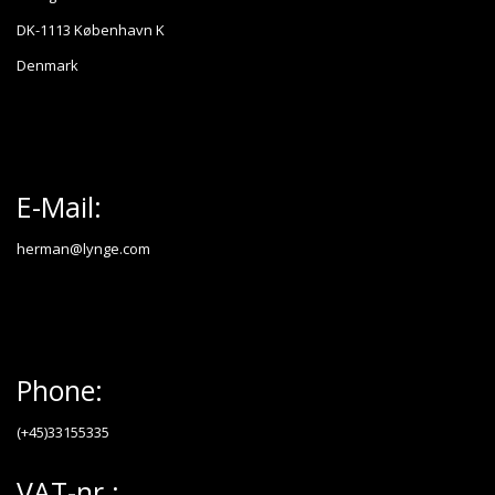
DK-1113 København K
Denmark
E-Mail:
herman@lynge.com
Phone:
(+45)33155335
VAT-nr.: