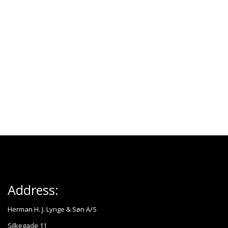
Address:
Herman H. J. Lynge & Søn A/S
Silkegade 11