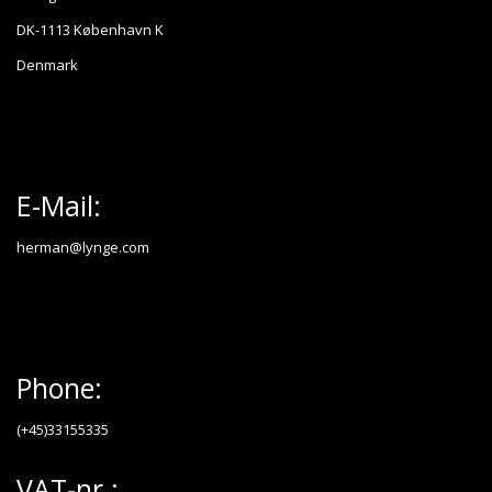
DK-1113 København K
Denmark
E-Mail:
herman@lynge.com
Phone:
(+45)33155335
VAT-nr.: