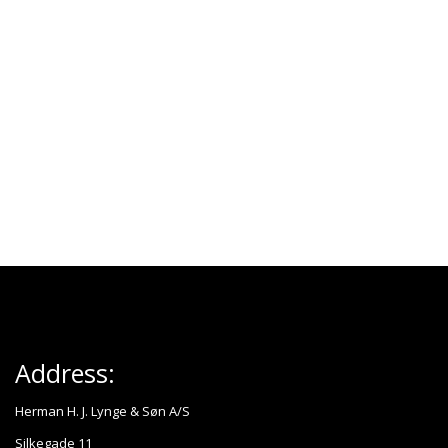
Address:
Herman H. J. Lynge & Søn A/S
Silkegade 11